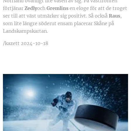
Norrland ovanligt lite väsen av sig. På västfronten
förtjänar
Zedly
och
Gremlins
en eloge för att de troget
ser till att väst utmärker sig positivt. Så också
Raus
,
som lite längre söderut ensam placerar Skåne på
Landskampskartan.
/kazett 2024-10-18