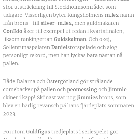
stor utsträckning till Stockholmsområdet som
tidigare. Visserligen byter Kungsholmens
m.lex
namn
från brons- till
silver-m.lex
, men guldmakaren
ConEdo
åker till exempel ut redan i kvartsfinalen,
liksom rankingettan
Guldskalman
. Och okej,
Sollentunaspelaren
Daniel
storspelade och slog
personligt rekord, men han lyckas bara nästan nå
pallen.
Både Dalarna och Östergötland gör strålande
comebacker på pallen och
peomessing
och
Jimmie
skiner i kapp! Skönast var nog
Jimmies
brons, som
blev en härlig revansch på hans fjärdeplats sommaren
2023.
Förutom
Guldfigos
tredjeplats i seriespelet gör