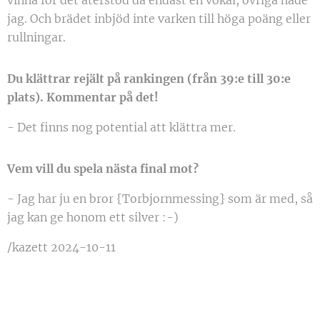
vinna för det återstod då endast en vokal, övriga hade
jag. Och brädet inbjöd inte varken till höga poäng eller
rullningar.
Du klättrar rejält på rankingen (från 39:e till 30:e
plats). Kommentar på det!
- Det finns nog potential att klättra mer.
Vem vill du spela nästa final mot?
- Jag har ju en bror {Torbjornmessing} som är med, så
jag kan ge honom ett silver :-)
/kazett 2024-10-11