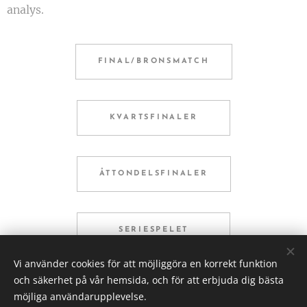
analys.
FINAL/BRONSMATCH
KVARTSFINALER
ÅTTONDELSFINALER
SERIESPELET
Vi använder cookies för att möjliggöra en korrekt funktion
och säkerhet på vår hemsida, och för att erbjuda dig bästa
HEM
möjliga användarupplevelse.