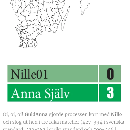
Oj, oj, oj!
GuldAnna
gjorde processen kort med
Nille
och slog ut hen i tre raka matcher (427-394 i svenska
standard, 432-383 i strikt standard och 500-446 i