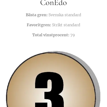
ConEdo
Bästa gren:
Svenska standard
Favoritgren:
Strikt standard
Total vinstprocent:
79