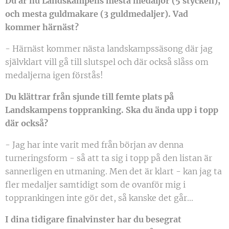
Du är nu Landskampens mesta medaljör (5 stycken),
och mesta guldmakare (3 guldmedaljer). Vad
kommer härnäst?
- Härnäst kommer nästa landskampssäsong där jag
självklart vill gå till slutspel och där också slåss om
medaljerna igen förstås!
Du klättrar från sjunde till femte plats på
Landskampens toppranking. Ska du ända upp i topp
där också?
- Jag har inte varit med från början av denna
turneringsform - så att ta sig i topp på den listan är
sannerligen en utmaning. Men det är klart - kan jag ta
fler medaljer samtidigt som de ovanför mig i
topprankingen inte gör det, så kanske det går...
I dina tidigare finalvinster har du besegrat