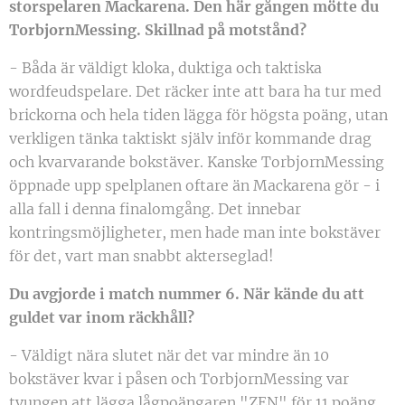
storspelaren Mackarena. Den här gången mötte du
TorbjornMessing. Skillnad på motstånd?
- Båda är väldigt kloka, duktiga och taktiska
wordfeudspelare. Det räcker inte att bara ha tur med
brickorna och hela tiden lägga för högsta poäng, utan
verkligen tänka taktiskt själv inför kommande drag
och kvarvarande bokstäver. Kanske TorbjornMessing
öppnade upp spelplanen oftare än Mackarena gör - i
alla fall i denna finalomgång. Det innebar
kontringsmöjligheter, men hade man inte bokstäver
för det, vart man snabbt akterseglad!
Du avgjorde i match nummer 6. När kände du att
guldet var inom räckhåll?
- Väldigt nära slutet när det var mindre än 10
bokstäver kvar i påsen och TorbjornMessing var
tvungen att lägga lågpoängaren "ZEN" för 11 poäng