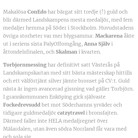
Makalösa
ConEdo
har bärgat sitt tredje (!) guld och
blir därmed Landskampens mesta medaljör, med fem
medaljer hemma på Söder i Stockholm. Huvudstadens
övriga storheter var mer blygsamma:
Mackarena
åkte
ut i seriens sista PalyOffomgång,
Anna Själv
i
åttondelsfinalen, och
Skalman
i kvarten.
Torbjornmessing
har definitivt satt Västerås på
Landskampskartan med sitt bästa mästerskap hittills
och ett välförtjänt silver jämte bronset på CV:t. Guld
nästa är ingen avancerad gissning vad gäller Torbjörn.
I grannkommunen Enköping gick självaste
Fockedrevsudd
bet mot Söderhamns yrväder och
tidigare guldmedaljör
catzytravel
i bronsfajten.
Därmed faller inte HELA medaljregnet över
Mälardalen, utan även södra Norrland får vara med
och sola sig.