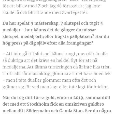
för att bli av med Z och jag då förstod att jag inte
skulle få och bli sittande med Zvartepetter.
Du har spelat 9 mästerskap, 7 slutspel och tagit 5
medaljer - hur känns det de gånger du missar
slutspel, medalj och/eller högsta pallplatsen? Har du
hög press på dig själv efter alla framgångar?
- Att inte gå till slutspel känns tungt, men där är alla
så duktiga att det krävs en hel del flyt för att nå
medaljerna. Att lämna turneringen då är inte lika trist.
Trots allt får man aldrig glömma att det bara är en lek
- men i täta dueller glömmer man ofta det och
grämer sig för vad man lagt eller inte lagt för brickor.
När du tog ditt förra guld, vintern 2019, sammanföll
det med att Stockholm fick en omskriven guldbro
mellan ditt Södermalm och Gamla Stan. Ser du några